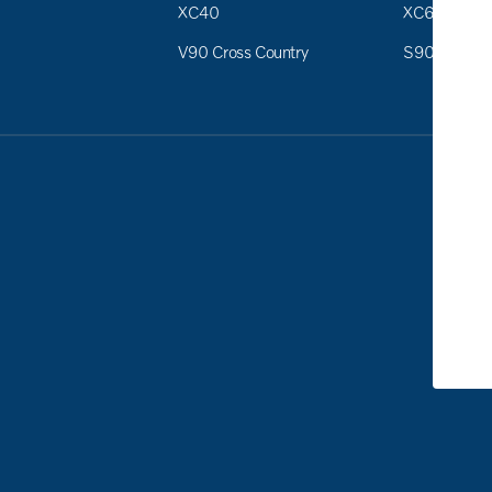
XC40
XC60
V90 Cross Country
S90