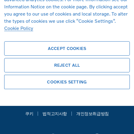
XC90
S60
Information Notice on the cookie page. By clicking accept
you agree to our use of cookies and local storage. To alter
the types of cookies we use click “Cookie Settings”.
Cookie Policy
ACCEPT COOKIES
REJECT ALL
볼보자동차 공식 홈페이지
COOKIES SETTING
Copyright © 2026 Volvo Car Corporation
(또는 계열사 또는 라이센스 제공자).
쿠키
법적고지사항
개인정보취급방침