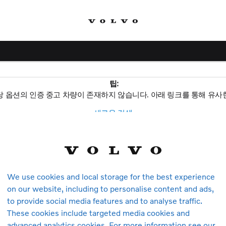
팁:
당 옵션의 인증 중고 차량이 존재하지 않습니다. 아래 링크를 통해 유사
새로운 검색
볼보
We use cookies and local storage for the best experience
차량
on our website, including to personalise content and ads,
to provide social media features and to analyse traffic.
These cookies include targeted media cookies and
모델
advanced analytics cookies. For more information see our