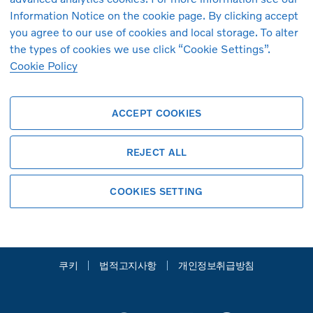
XC90
S60
Information Notice on the cookie page. By clicking accept
you agree to our use of cookies and local storage. To alter
the types of cookies we use click “Cookie Settings”.
Cookie Policy
ACCEPT COOKIES
REJECT ALL
볼보자동차 공식 홈페이지
COOKIES SETTING
Copyright © 2026 Volvo Car Corporation
(또는 계열사 또는 라이센스 제공자).
쿠키
법적고지사항
개인정보취급방침