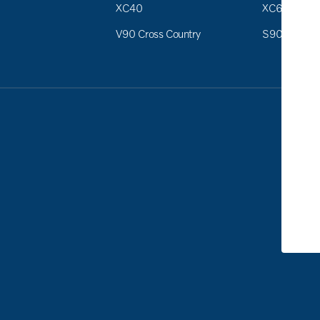
XC40
XC60
V90 Cross Country
S90