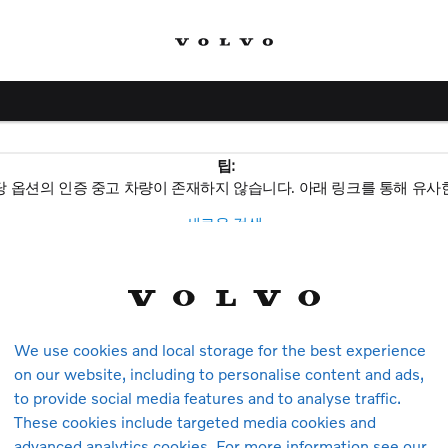
팁:
당 옵션의 인증 중고 차량이 존재하지 않습니다. 아래 링크를 통해 유사
새로운 검색
볼보
We use cookies and local storage for the best experience
차량
on our website, including to personalise content and ads,
to provide social media features and to analyse traffic.
These cookies include targeted media cookies and
모델
advanced analytics cookies. For more information see our