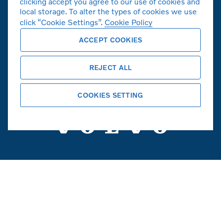
clicking accept you agree to our use of cookies and
local storage. To alter the types of cookies we use
click “Cookie Settings”.
Cookie Policy
ACCEPT COOKIES
볼보자동차 공식 홈페이지
REJECT ALL
Copyright © 2026 Volvo Car Corporation
(또는 계열사 또는 라이센스 제공자).
COOKIES SETTING
쿠키
법적고지사항
개인정보취급방침