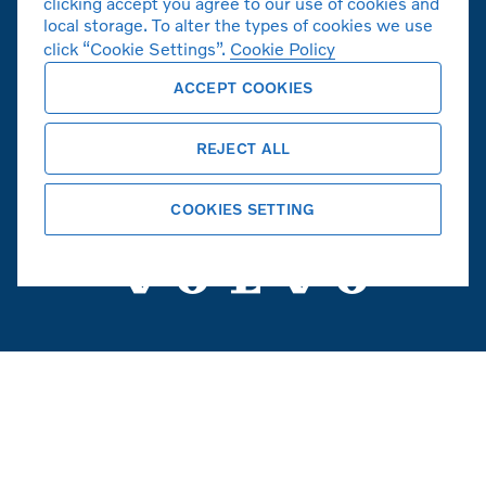
clicking accept you agree to our use of cookies and
local storage. To alter the types of cookies we use
click “Cookie Settings”.
Cookie Policy
ACCEPT COOKIES
볼보자동차 공식 홈페이지
REJECT ALL
Copyright © 2026 Volvo Car Corporation
(또는 계열사 또는 라이센스 제공자).
COOKIES SETTING
쿠키
법적고지사항
개인정보취급방침